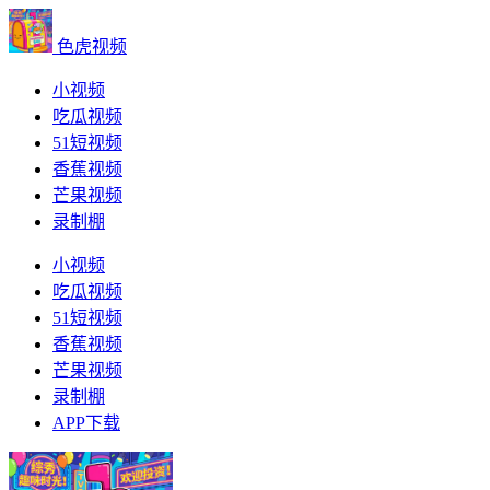
色虎视频
小视频
吃瓜视频
51短视频
香蕉视频
芒果视频
录制棚
小视频
领
吃瓜视频
先
新
51短视频
在
人
香蕉视频
线
福
芒果视频
平
利
录制棚
台
APP下载
APP
下
载