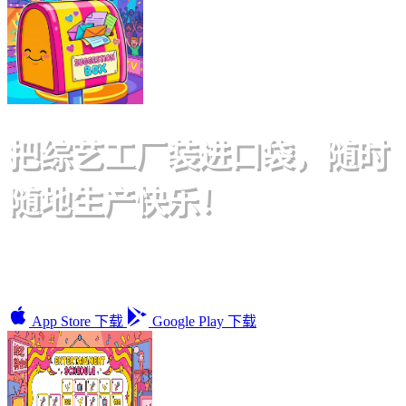
帮
官
助
方
中
官
心
方
网
站
下
把综艺工厂装进口袋，随时
专
载
业
中
随地生产快乐！
化
心
独家 色虎视频 内容、高清视频、互动游戏...APP体验
更佳哦！还不快来下载！
App Store 下载
Google Play 下载